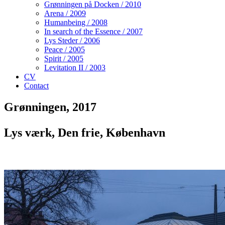
Grønningen på Docken / 2010
Arena / 2009
Humanbeing / 2008
In search of the Essence / 2007
Lys Steder / 2006
Peace / 2005
Spirit / 2005
Levitation II / 2003
CV
Contact
Grønningen, 2017
Lys værk, Den frie, København